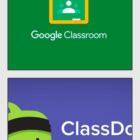
comunicarse y organizarse.
profesores ahorrar tiempo,
Classroom permite a alumnos y
aprendizaje.
Administra la enseñanza y el
Classroom
ACCEDER
comunidades increíbles en el aula.
estudiantes y padres, para construir
ClassDojo conecta a profesores con