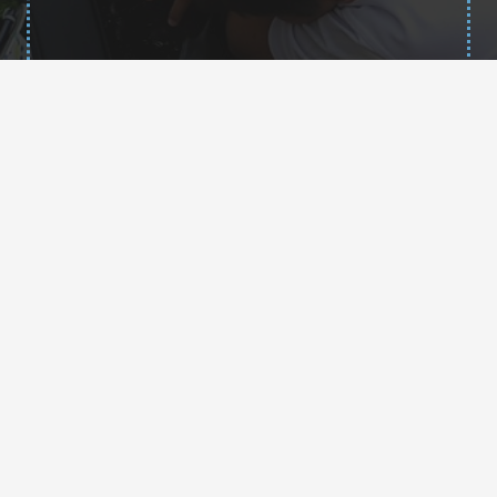
Contacto
35013878@gobiernodecanarias.org
+34 928 34 66 47
+34 638 74 93 83
C/ Malagueña s/n, 35508
Costa Teguise – Lanzarote