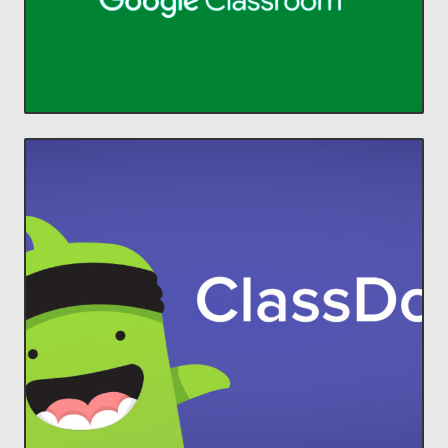
Administra la enseñanza y el
Classroom
ACCEDER
comunidades increíbles en el aula.
estudiantes y padres, para construir
ClassDojo conecta a profesores con
Lleva a cada familia a tu aula.
ClassDojo