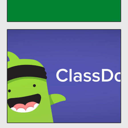
Classroom
ACCEDER
comunidades increíbles en el aula.
estudiantes y padres, para construir
ClassDojo conecta a profesores con
Lleva a cada familia a tu aula.
ClassDojo