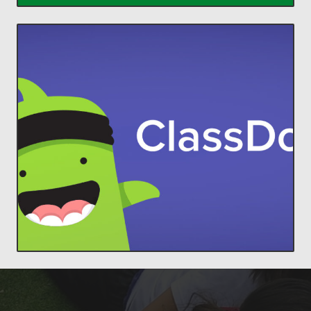
ACCEDER
comunidades increíbles en el aula.
estudiantes y padres, para construir
ClassDojo conecta a profesores con
Lleva a cada familia a tu aula.
ClassDojo