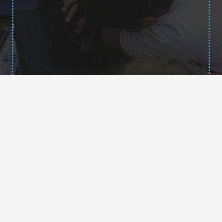
Contacto
35013878@gobiernodecanarias.org
+34 928 34 66 47
+34 638 74 93 83
C/ Malagueña s/n, 35508
Costa Teguise – Lanzarote