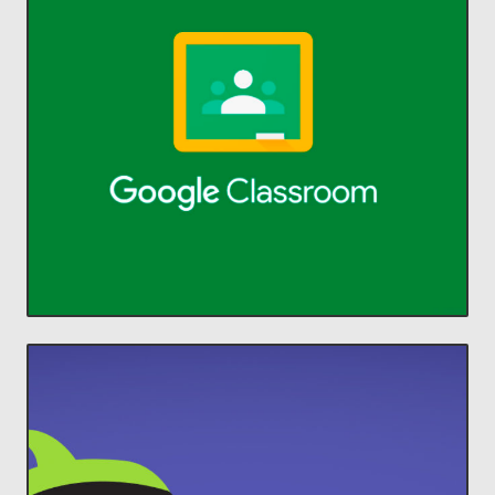
ACCEDER
comunicarse y organizarse.
profesores ahorrar tiempo,
Classroom permite a alumnos y
aprendizaje.
Administra la enseñanza y el
Classroom
ACCEDER
comunidades increíbles en el aula.