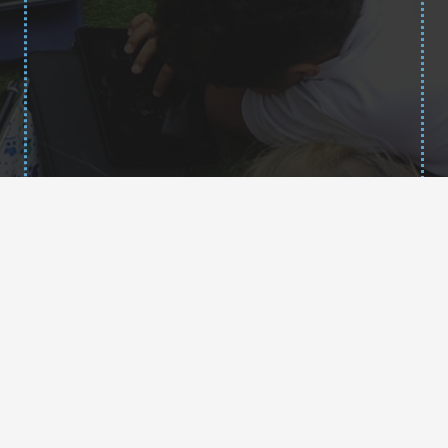
Contacto
35013878@gobiernodecanarias.org
+34 928 34 66 47
+34 638 74 93 83
C/ Malagueña s/n, 35508