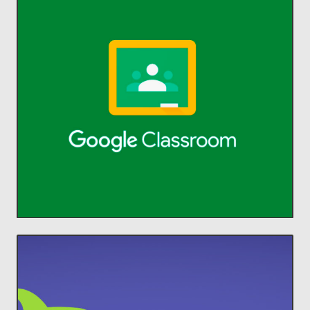
ACCEDER
comunicarse y organizarse.
profesores ahorrar tiempo,
Classroom permite a alumnos y
aprendizaje.
Administra la enseñanza y el
Classroom
ACCEDER