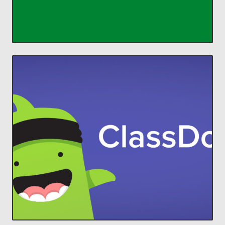
Classroom
ACCEDER
comunidades increíbles en el aula.
estudiantes y padres, para construir
ClassDojo conecta a profesores con
Lleva a cada familia a tu aula.
ClassDojo