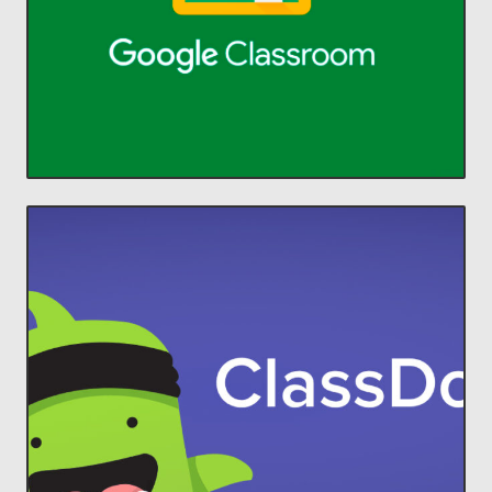
aprendizaje.
Administra la enseñanza y el
Classroom
ACCEDER
comunidades increíbles en el aula.
estudiantes y padres, para construir
ClassDojo conecta a profesores con
Lleva a cada familia a tu aula.
ClassDojo