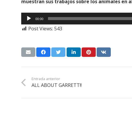
muestran sus trabajos sobre los animales en 
Reproductor
00:00
de
Post Views:
543
audio
Entrada anterior
ALL ABOUT GARRETT!!