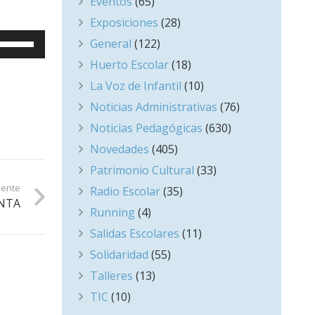
Eventos
(65)
Exposiciones
(28)
Utiliza
General
(122)
las
Huerto Escolar
(18)
teclas
La Voz de Infantil
(10)
de
Noticias Administrativas
(76)
flecha
Noticias Pedagógicas
(630)
arriba/abajo
Novedades
(405)
para
Patrimonio Cultural
(33)
aumentar
iente
Radio Escolar
(35)
o
NTA
Running
(4)
disminuir
Salidas Escolares
(11)
el
Solidaridad
(55)
volumen.
Talleres
(13)
TIC
(10)