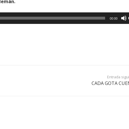
alemán.
00:00
Entrada sigu
CADA GOTA CUE