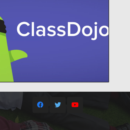
ACCEDER
idades increíbles en el aula.
Contacto
 estudiantes y padres, para construir
familia a tu aula. ClassDojo conecta a
35013878@gobiernodecanarias.org
ClassDojo
+34 928 34 66 47
+34 638 74 93 83
C/ Malagueña s/n, 35508
Costa Teguise – Lanzarote