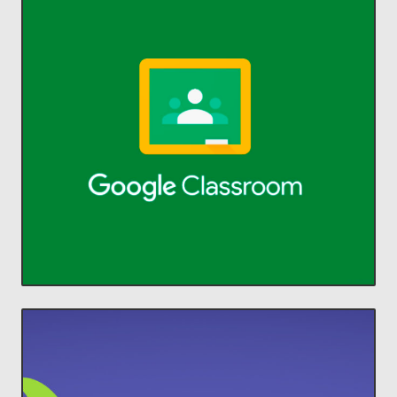
ACCEDER
comunicarse y organizarse.
profesores ahorrar tiempo,
Classroom permite a alumnos y
aprendizaje.
Administra la enseñanza y el
Classroom
ACCEDER