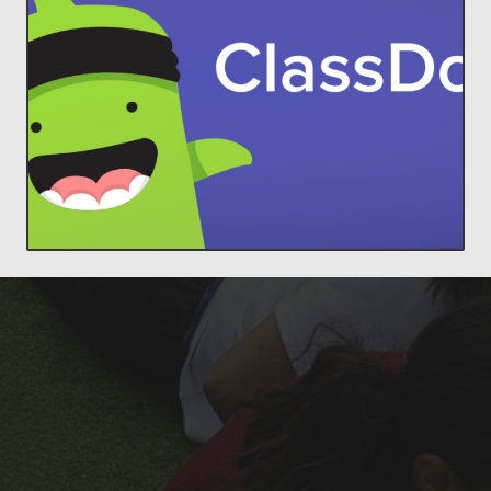
comunidades increíbles en el aula.
estudiantes y padres, para construir
ClassDojo conecta a profesores con
Lleva a cada familia a tu aula.
ClassDojo