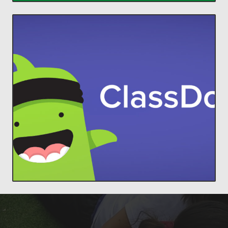
ACCEDER
comunidades increíbles en el aula.
estudiantes y padres, para construir
ClassDojo conecta a profesores con
Lleva a cada familia a tu aula.
ClassDojo