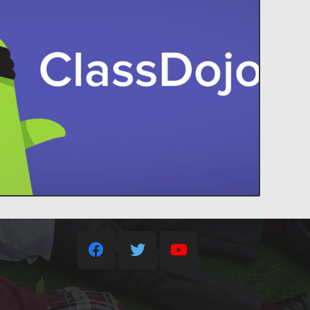
ACCEDER
idades increíbles en el aula.
Contacto
 estudiantes y padres, para construir
familia a tu aula. ClassDojo conecta a
35013878@gobiernodecanarias.org
ClassDojo
+34 928 34 66 47
+34 638 74 93 83
C/ Malagueña s/n, 35508
Costa Teguise – Lanzarote