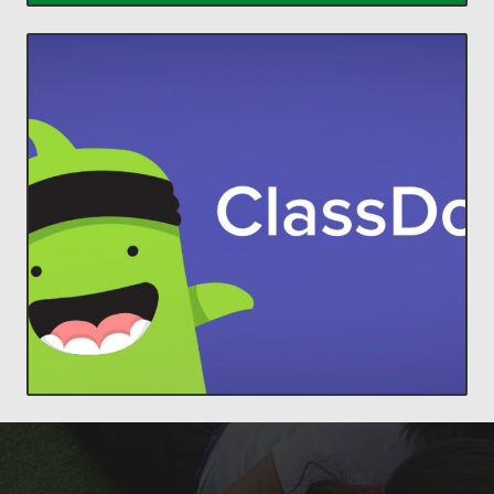
ACCEDER
comunidades increíbles en el aula.
estudiantes y padres, para construir
ClassDojo conecta a profesores con
Lleva a cada familia a tu aula.
ClassDojo