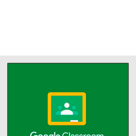
ACCEDER
comunicarse y organizarse.
profesores ahorrar tiempo,
Classroom permite a alumnos y
aprendizaje.
Administra la enseñanza y el