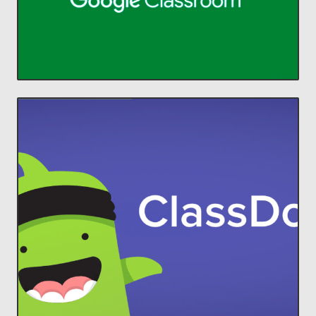
Classroom
ACCEDER
comunidades increíbles en el aula.
estudiantes y padres, para construir
ClassDojo conecta a profesores con
Lleva a cada familia a tu aula.
ClassDojo