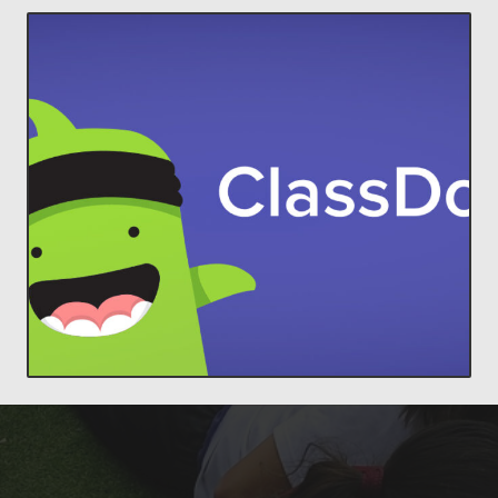
ACCEDER
comunidades increíbles en el aula.
estudiantes y padres, para construir
ClassDojo conecta a profesores con
Lleva a cada familia a tu aula.
ClassDojo