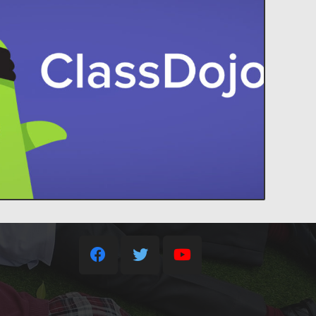
ACCEDER
idades increíbles en el aula.
Contacto
 estudiantes y padres, para construir
familia a tu aula. ClassDojo conecta a
35013878@gobiernodecanarias.org
ClassDojo
+34 928 34 66 47
+34 638 74 93 83
C/ Malagueña s/n, 35508
Costa Teguise – Lanzarote